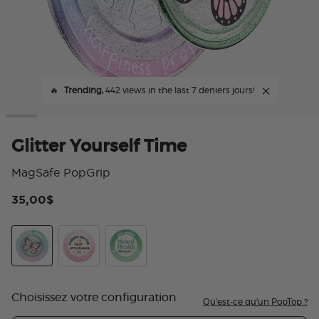
🔥
Trending,
442 views in the last 7 deniers jours!
Glitter Yourself Time
MagSafe PopGrip
35,00$
4,5
Glitter Yourself Time
Cherry-ish The Little Things
Happiness Project
Choisissez votre configuration
Qu'est-ce qu'un PopTop ?