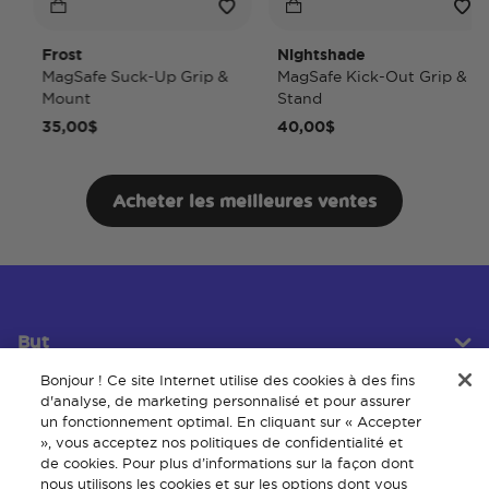
Frost
Nightshade
MagSafe Suck-Up Grip &
MagSafe Kick-Out Grip &
Mount
Stand
35,00$
40,00$
Acheter les meilleures ventes
But
Bonjour ! Ce site Internet utilise des cookies à des fins
d'analyse, de marketing personnalisé et pour assurer
un fonctionnement optimal. En cliquant sur « Accepter
Service client
», vous acceptez nos politiques de confidentialité et
de cookies. Pour plus d’informations sur la façon dont
nous utilisons les cookies et sur les options dont vous