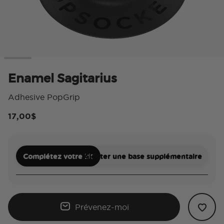
Enamel Sagitarius
Adhesive PopGrip
17,00$
5 s
Complétez votre kit
Ajouter une base supplémentaire
Prévenez-moi