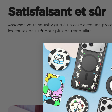
Satisfaisant et sûr
Associez votre squishy grip à un case avec une protec
les chutes de 10 ft pour plus de tranquillité