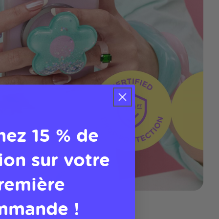
nez 15 % de
ion sur votre
remière
mmande !