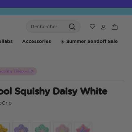
Search
Liste de souhaits
llabs
Accessories
☀️ Summer Sendoff Sale
Squishy Tidepool
ool Squishy Daisy White
pGrip
4,1 