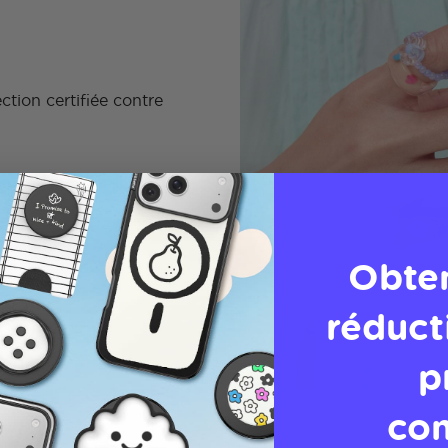
tion certifiée contre
Obte
réduct
p
co