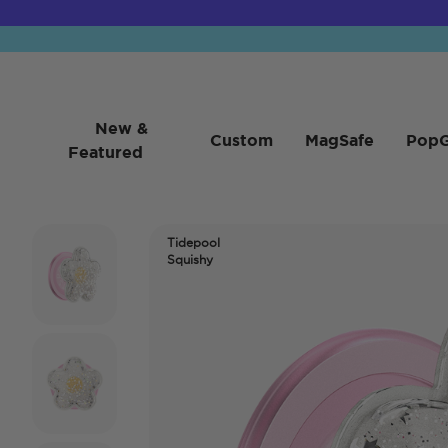
New &
Custom
MagSafe
PopG
Featured
Tidepool
Squishy