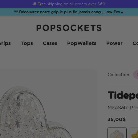
☀️
Summer Sendoff Sale
is on 🚨 Up to 60% off
🚨 Découvrez notre grip le plus fin jamais conçu, Low-Pro
▼
PopSockets Accueil
rips
Tops
Cases
PopWallets
Power
Co
Collection:
Tidep
MagSafe Po
35,00$