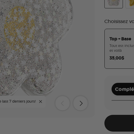
Tidepool Squ
Tid
Choisissez v
Top + Base
Tout est inclus
et voilà
35,00$
Complét
 last 7 deniers jours!