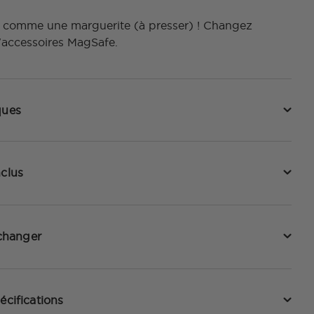
s comme une marguerite (à presser) ! Changez
'accessoires MagSafe.
ques
nclus
hanger
écifications