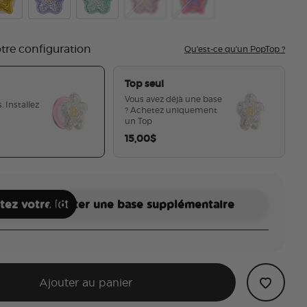
ishy Daisy White
epool Squishy Star Gold
Tidepool Squishy Daisy Lavender
Tidepool Squishy Star Daisy Turquoise
Tidepool Squishy Daisy Pink
Tidepool Squishy Star Au
otre configuration
Qu'est-ce qu'un PopTop ?
Top seul
Vous avez déjà une base
. Installez
? Achetez uniquement
un Top
15,00$
sélectionné
ez votre kit
Ajouter une base supplémentaire
Ajouter au panier