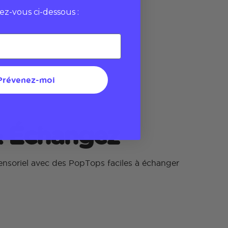
vez-vous ci-dessous :
Prévenez-moi
& Échangez
nsoriel avec des PopTops faciles à échanger