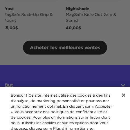
rost
Nightshade
Nig
agSafe Suck-Up Grip &
MagSafe Kick-Out Grip &
Mag
ount
Stand
Pop
5,00$
40,00$
50,
Acheter les meilleures ventes
But
Bonjour ! Ce site Internet utilise des cookies à des fins
d'analyse, de marketing personnalisé et pour assurer
un fonctionnement optimal. En cliquant sur « Accepter
Service client
», vous acceptez nos politiques de confidentialité et
de cookies. Pour plus d’informations sur la façon dont
nous utilisons les cookies et sur les options dont vous
disposez, cliquez sur « Plus d’informations sur