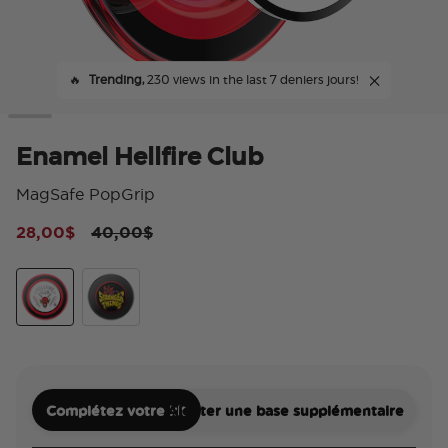
🔥
Trending,
230 views in the last 7 deniers jours!
Enamel Hellfire Club
MagSafe PopGrip
Price reduced from
to
28,00$
40,00$
4 s
Enamel Hellfire Club
Enamel The Crawl Begins
Complétez votre kit
Ajouter une base supplémentaire