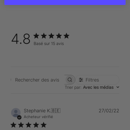
4.8
Basé sur 15 avis
Filtres
Rechercher des avis
Trier par
:
Avec les médias
Date
Stephanie K.
🇧🇪
27/02/22
de
Acheteur vérifié
publi