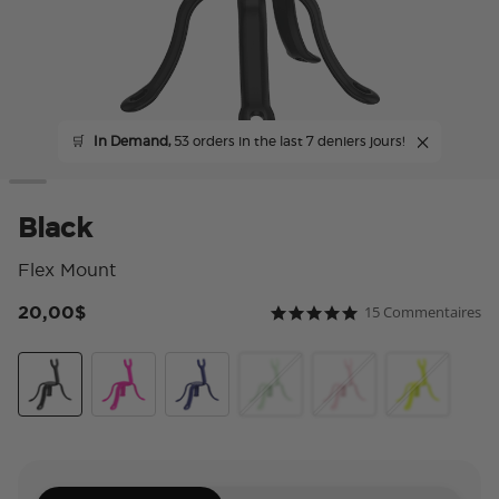
🛒
In Demand,
53 orders in the last 7 deniers jours!
Black
Flex Mount
20,00$
15 Commentaires
5 sur 5 Note du client
4.8 star rating
Black
Miami Sunset
French Navy
Honeydew
Pinky
Chartreuly