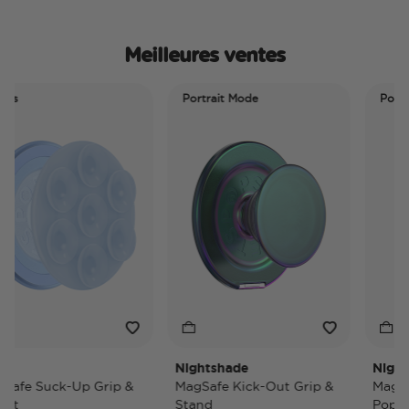
Meilleures ventes
Portrait Mode
Portrait M
Nightshade
Nightsha
 Suck-Up Grip &
MagSafe Kick-Out Grip &
MagSafe K
Stand
PopWallet