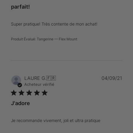
parfait!
Super pratique! Très contente de mon achat!
Produit Évalué:
Tangerine — Flex Mount
Date
LAURE G.
🇫🇷
04/09/21
de
Acheteur vérifié
publi
J'adore
Je recommande vivement, joli et ultra pratique