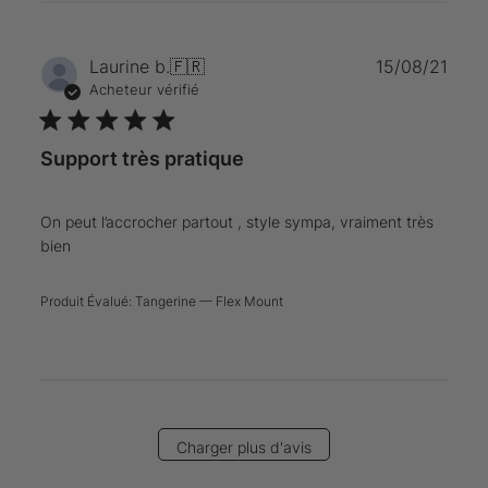
Date
Laurine b.
🇫🇷
15/08/21
de
Acheteur vérifié
publi
Support très pratique
On peut l’accrocher partout , style sympa, vraiment très
bien
Produit Évalué:
Tangerine — Flex Mount
Charger plus d'avis