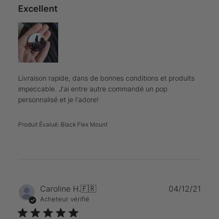
Excellent
Livraison rapide, dans de bonnes conditions et produits
impeccable. J'ai entre autre commandé un pop
personnalisé et je l'adore!
Produit Évalué:
Black Flex Mount
Date
Caroline H.
🇫🇷
04/12/21
de
Acheteur vérifié
publi