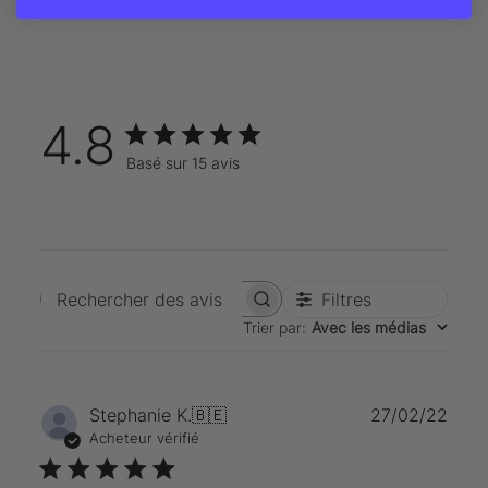
4.8
Basé sur 15 avis
Filtres
Rechercher des avis
Trier par
:
Avec les médias
Date
Stephanie K.
🇧🇪
27/02/22
de
Acheteur vérifié
publi