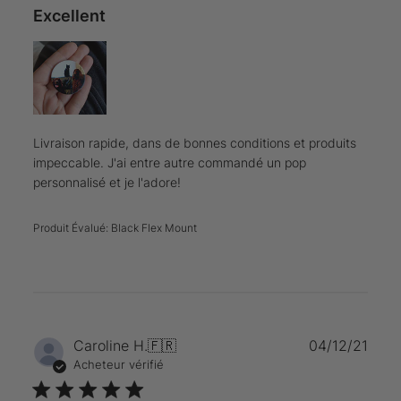
Excellent
Livraison rapide, dans de bonnes conditions et produits
impeccable. J'ai entre autre commandé un pop
personnalisé et je l'adore!
Produit Évalué:
Black Flex Mount
Date
Caroline H.
🇫🇷
04/12/21
de
Acheteur vérifié
publi