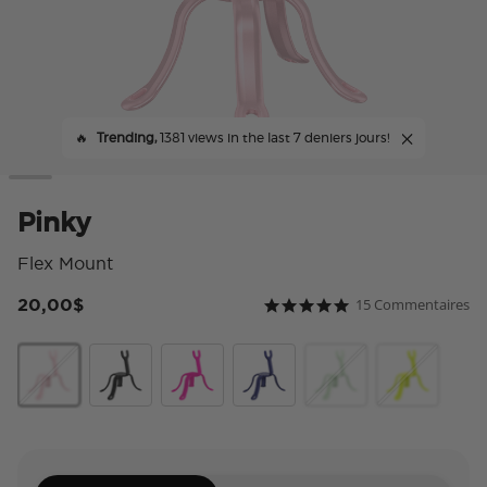
🔥
Trending,
1381 views in the last 7 deniers jours!
Pinky
Flex Mount
20,00$
15 Commentaires
5 sur 5 Note du client
4.8 star rating
Pinky
Black
Miami Sunset
French Navy
Honeydew
Chartreuly