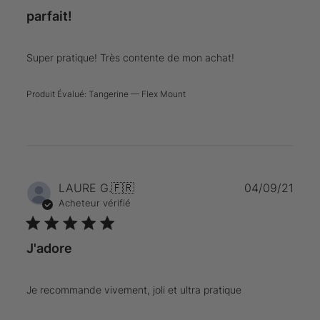
parfait!
Super pratique! Très contente de mon achat!
Produit Évalué:
Tangerine — Flex Mount
Date
LAURE G.
🇫🇷
04/09/21
de
Acheteur vérifié
publi
J'adore
Je recommande vivement, joli et ultra pratique