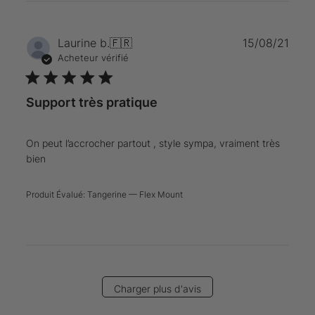
Date
Laurine b.
🇫🇷
15/08/21
de
Acheteur vérifié
publi
Support très pratique
On peut l’accrocher partout , style sympa, vraiment très
bien
Produit Évalué:
Tangerine — Flex Mount
Charger plus d'avis