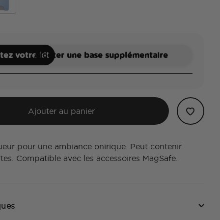
rning Haze
allic Frost
ez votre kit
Ajouter une base supplémentaire
Ajouter au panier
ueur pour une ambiance onirique. Peut contenir
rtes. Compatible avec les accessoires MagSafe.
ques