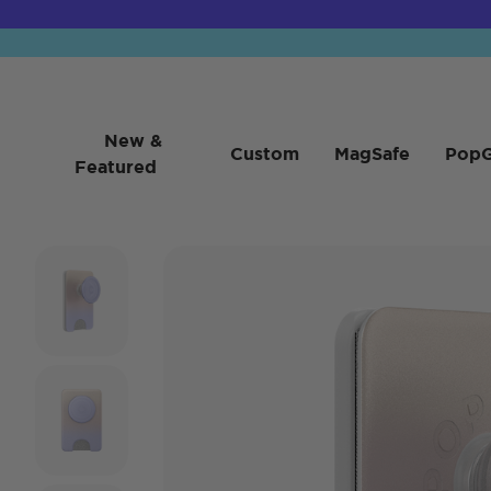
New &
Custom
MagSafe
PopG
Featured