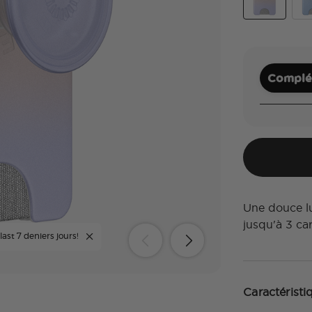
Metallic Mo
Met
Complét
Une douce l
jusqu'à 3 ca
ast 7 deniers jours!
Caractéristi