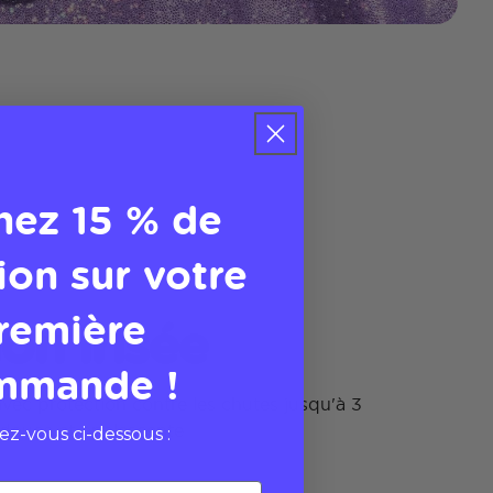
nez 15 % de
ion sur votre
remière
on irisée
mmande !
vec protection contre les chutes jusqu'à 3
 douce et opalescente
vez-vous ci-dessous :