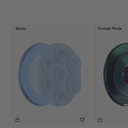
icks
Portrait Mode