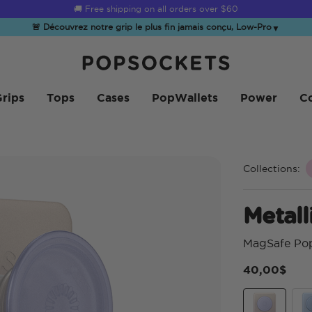
☀️
Summer Sendoff Sale
is on 🚨 Up to 60% off
🚨 Découvrez notre grip le plus fin jamais conçu, Low-Pro
▼
PopSockets Accueil
rips
Tops
Cases
PopWallets
Power
Co
Collections:
Metall
MagSafe Po
40,00$