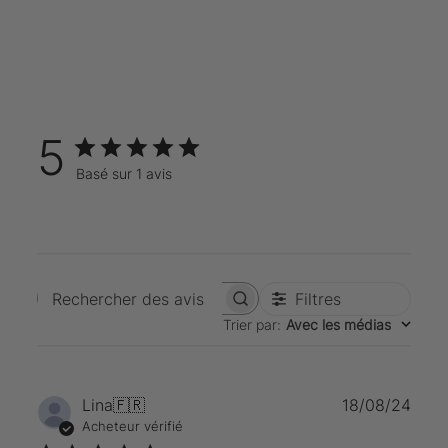
5
Basé sur 1 avis
Filtres
Rechercher des avis
Trier par
:
Avec les médias
Date
Lina
🇫🇷
18/08/24
de
Acheteur vérifié
publi