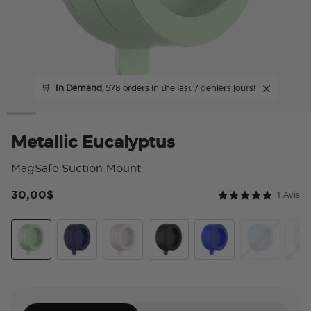
🛒
In Demand,
578 orders in the last 7 deniers jours!
Metallic Eucalyptus
MagSafe Suction Mount
30,00$
1 Avis
4,8 sur 5 Note du
5.0 star rating
Metallic Eucalyptus
French Navy
Horchata
Metallic Black
Cobalt
Metallic Blue
Meta