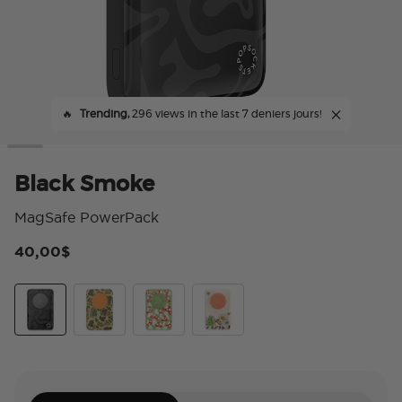
🔥
Trending,
296 views in the last 7 deniers jours!
Black Smoke
MagSafe PowerPack
40,00$
4,4
Black Smoke
Bruce
Red Shrooms Green
Woodland