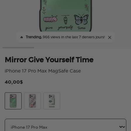
🔥
Trending,
966 views in the last 7 deniers jours!
Mirror Give Yourself Time
iPhone 17 Pro Max MagSafe Case
40,00$
5 s
Mirror Give Yourself Time
Cherry-ish The Little Things
Take Care of Your Mind