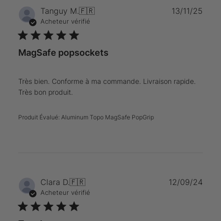
Date
Tanguy M.
🇫🇷
13/11/25
de
Acheteur vérifié
publi
MagSafe popsockets
Très bien. Conforme à ma commande. Livraison rapide.
Très bon produit.
Produit Évalué:
Aluminum Topo MagSafe PopGrip
Date
Clara D.
🇫🇷
12/09/24
de
Acheteur vérifié
publi