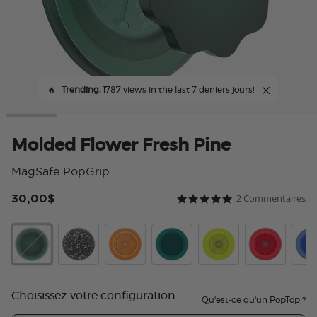
🔥
Trending,
1787 views in the last 7 deniers jours!
Molded Flower Fresh Pine
MagSafe PopGrip
30,00$
2 Commentaires
3,6 sur 5 Note du client
5.0 star rating
Molded Flower Fresh Pine
Black Speckle
Orange Zest
Fresh Pine
Chartreuly
Blanchette 
Coba
Choisissez votre configuration
Qu'est-ce qu'un PopTop ?