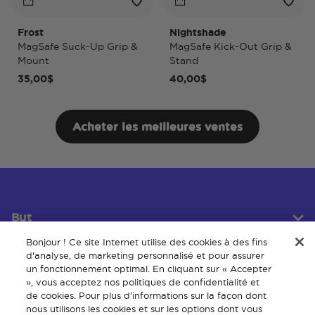
Frost
Nightshade
N
MagSafe Suck-Up Grip &
MagSafe Kick-Out Grip &
M
Mount
Stand
P
35,00$
40,00$
5
Acheter les meilleures ventes
But
Bonjour ! Ce site Internet utilise des cookies à des fins
d'analyse, de marketing personnalisé et pour assurer
un fonctionnement optimal. En cliquant sur « Accepter
Service client
», vous acceptez nos politiques de confidentialité et
de cookies. Pour plus d’informations sur la façon dont
nous utilisons les cookies et sur les options dont vous