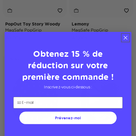
PopOut Toy Story Woody
Lemony
MagSafe PopGrip
MagSafe PopGrip
40,00$
40,00$
Obtenez 15 % de
Disney
réduction sur votre
première commande !
Inscrivez-vous ci-dessous :
Prévenez-moi