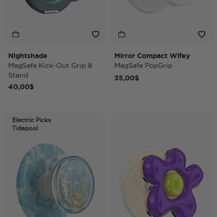
Nightshade
Mirror Compact Wifey
MagSafe Kick-Out Grip &
MagSafe PopGrip
Stand
35,00$
40,00$
Electric Picks
Tidepool