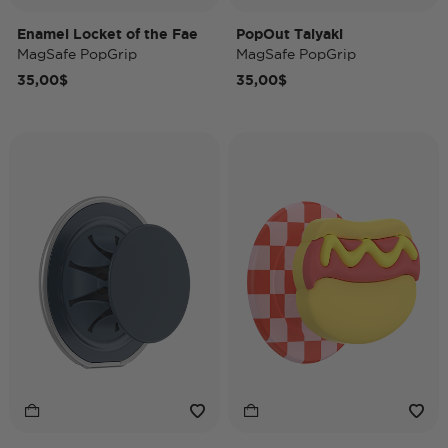
Enamel Locket of the Fae
PopOut Taiyaki
MagSafe PopGrip
MagSafe PopGrip
35,00$
35,00$