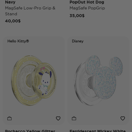
Navy
PopOut Hot Dog
MagSafe Low-Pro Grip &
MagSafe PopGrip
Stand
35,00$
40,00$
Hello Kitty®
Disney
Pochacco Yellow Glitter
Earridescent Mickey White