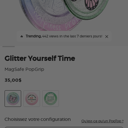
🔥
Trending,
442 views in the last 7 deniers jours!
Glitter Yourself Time
MagSafe PopGrip
35,00$
4,5
Glitter Yourself Time
Cherry-ish The Little Things
Happiness Project
Choisissez votre configuration
Qu'est-ce qu'un PopTop ?