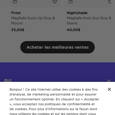
Frost
Nightshade
MagSafe Suck-Up Grip &
MagSafe Kick-Out Grip &
Mount
Stand
35,00$
40,00$
Acheter les meilleures ventes
But
Bonjour ! Ce site Internet utilise des cookies à des fins
d'analyse, de marketing personnalisé et pour assurer
un fonctionnement optimal. En cliquant sur « Accepter
Service client
», vous acceptez nos politiques de confidentialité et
de cookies. Pour plus d’informations sur la façon dont
nous utilisons les cookies et sur les options dont vous