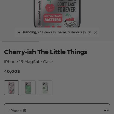
🔥
Trending,
933 views in the last 7 deniers jours!
Cherry-ish The Little Things
iPhone 15 MagSafe Case
40,00$
4,1
Cherry-ish The Little Things
Mirror Give Yourself Time
Take Care of Your Mind