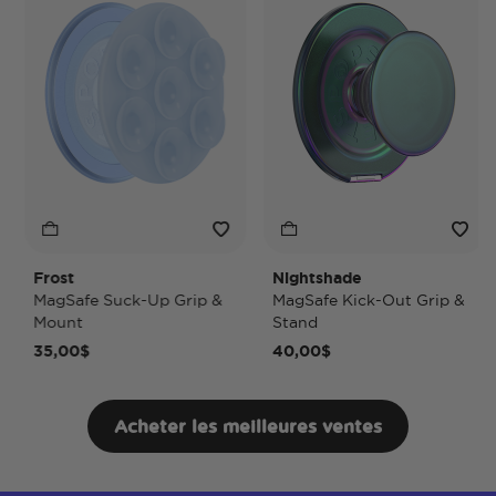
Frost
Nightshade
N
MagSafe Suck-Up Grip &
MagSafe Kick-Out Grip &
M
Mount
Stand
P
35,00$
40,00$
Acheter les meilleures ventes