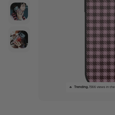
🔥
Trending,
1566 views in the 