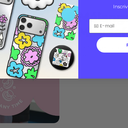
Inscri
Mélange
MagSaf
Des batteries externes
chaque accessoire Mag