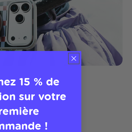
nez 15 % de
ion sur votre
remière
mmande !