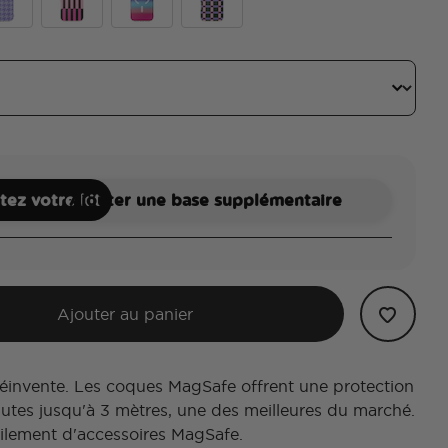
y Gingham
ac Houndstooth
Pop of Pink Stripe
Pink Ombre Tide
Mod Pine Check
ez votre kit
Ajouter une base supplémentaire
Ajouter au panier
réinvente. Les coques MagSafe offrent une protection
hutes jusqu'à 3 mètres, une des meilleures du marché.
ilement d'accessoires MagSafe.