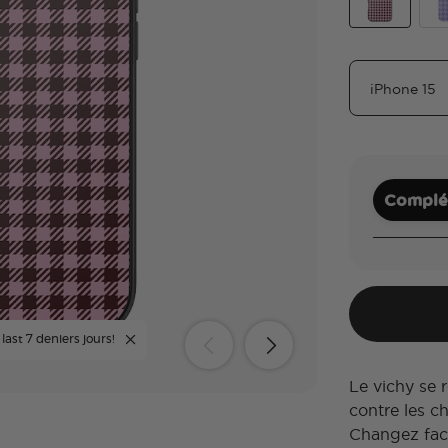
Black Cherr
Lil
Complét
last 7 deniers jours!
Le vichy se 
contre les c
Changez fac