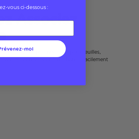
vez-vous ci-dessous :
z Associez
e
Prévenez-moi
 aux étuis, des poignées aux portefeuilles,
Safe est conçu pour être changé facilement