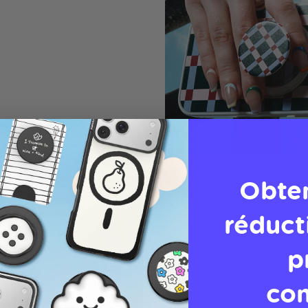
Obte
réduct
p
co