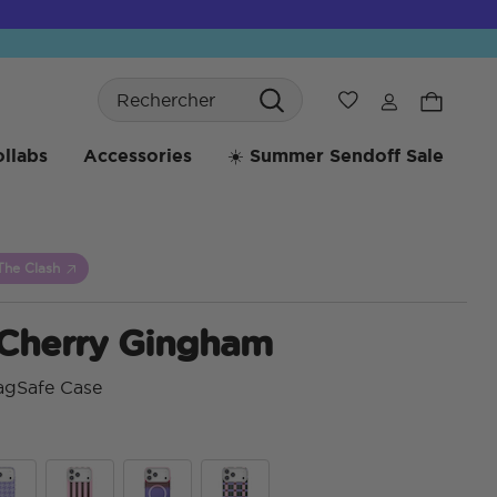
Search
Liste de souhaits
llabs
Accessories
☀️ Summer Sendoff Sale
The Clash
 Cherry Gingham
agSafe Case
4 su