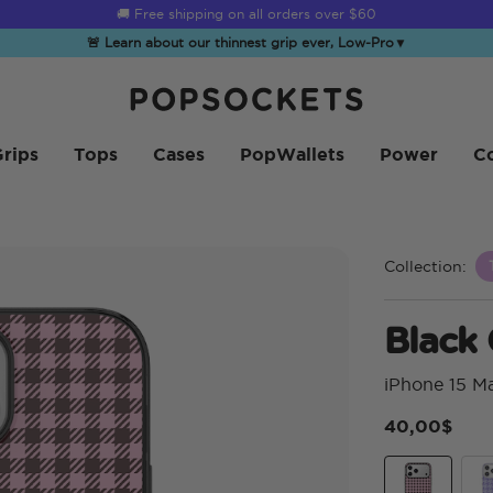
☀️
Summer Sendoff Sale
is on 🚨 Up to 60% off
🚨 Learn about our thinnest grip ever, Low-Pro
▼
PopSockets Accueil
rips
Tops
Cases
PopWallets
Power
Co
Collection:
Black
iPhone 15 M
40,00$