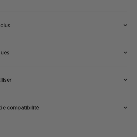
nclus
ques
liser
 de compatibilité