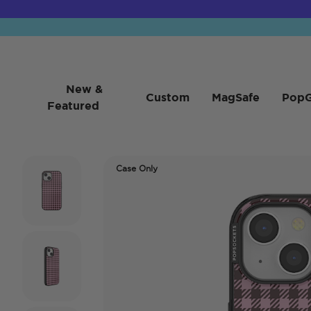
New &
Custom
MagSafe
PopG
Featured
Case Only