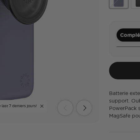
Dusk
Bla
Complét
Batterie ex
support. Oubl
 last 7 deniers jours!
PowerPack s
MagSafe pou