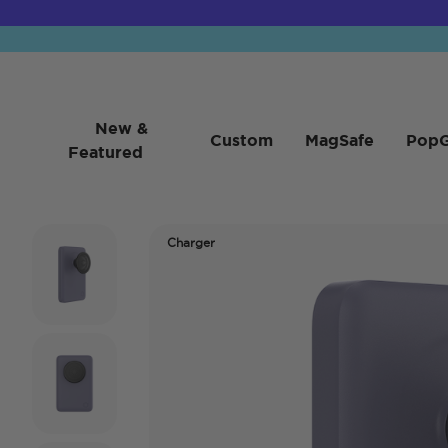
New &
Custom
MagSafe
PopG
Featured
Charger