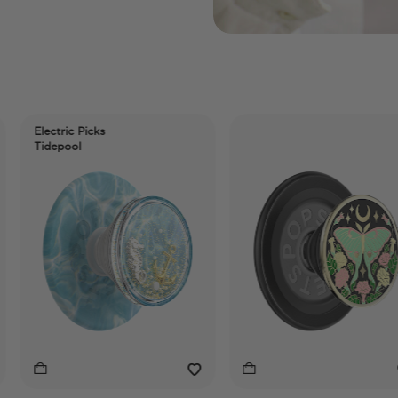
ctric Picks
epool