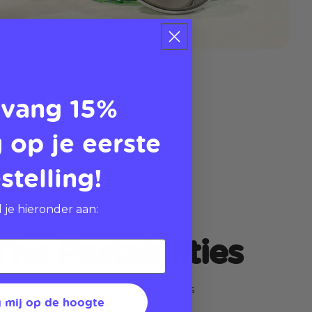
vang 15%
 op je eerste
stelling!
 je hieronder aan:
he Pastabilities
stal dinners and endless aperitivos
 mij op de hoogte