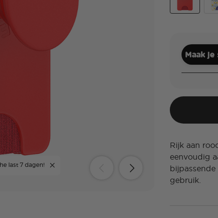
Rosso
Tea
Maak je
Rijk aan ro
eenvoudig aa
he last 7 dagen!
bijpassende 
gebruik.