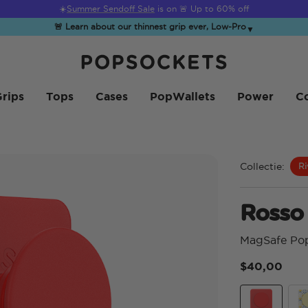
☀️
Summer Sendoff Sale
is on 🚨 Up to 60% off
🚨 Learn about our thinnest grip ever, Low-Pro
▼
PopSockets Startpagina
rips
Tops
Cases
PopWallets
Power
Co
Collectie:
Ri
Rosso
MagSafe Po
$40,00