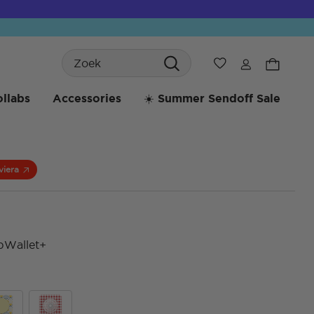
Search
Verlanglijst
llabs
Accessories
☀️ Summer Sendoff Sale
viera
pWallet+
4,7 