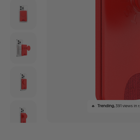
🔥
Trending,
391 views in t