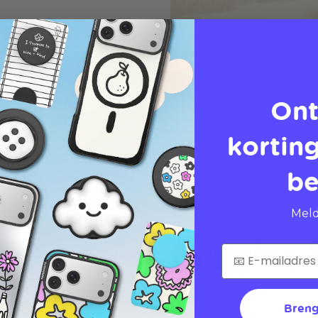
Ont
korting
be
Meld
Imagine T
Inspired by sun-soaked coa
Breng