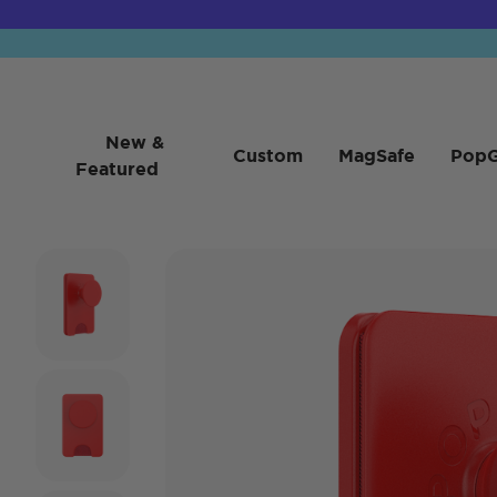
New &
Custom
MagSafe
PopG
Featured