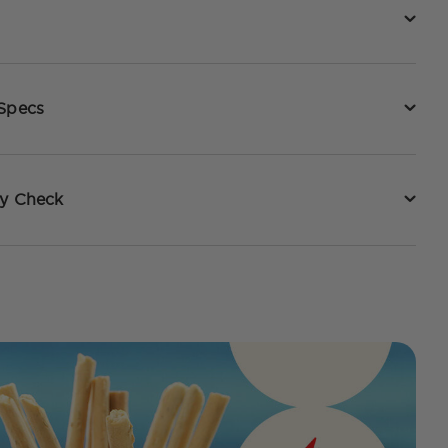
 Specs
ty Check