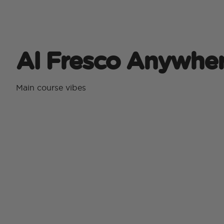
Al Fresco Anywhe
Main course vibes