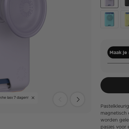
Pale Lavend
Bla
Butterfly Pea
But
Maak je
 the last 7 dagen!
Pastelkleuri
magnetisch 
worden gele
pasjes voor 