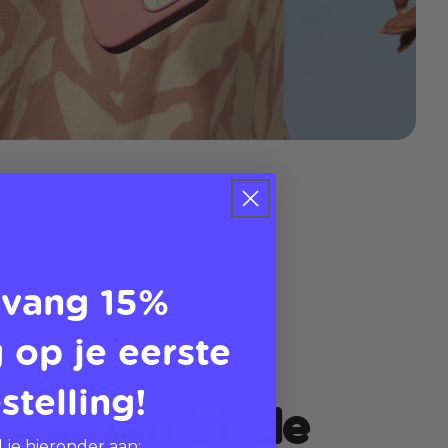
vang 15%
 op je eerste
stelling!
kaarten bij de
 je hieronder aan: