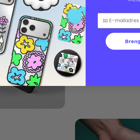
hand
MagSafe-portemonnees houd
en gemakkelijke toegang
Breng