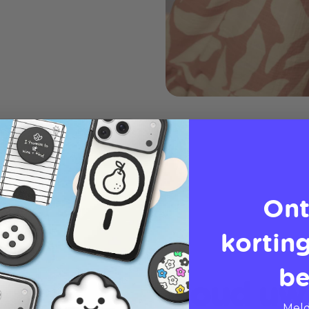
Ont
korting
be
Houd uw 
Meld