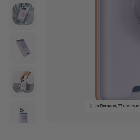
🛒
In Demand,
77 orders in