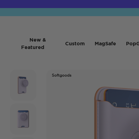
New &
Custom
MagSafe
PopG
Featured
Softgoods