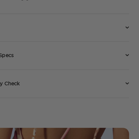
 Specs
ty Check