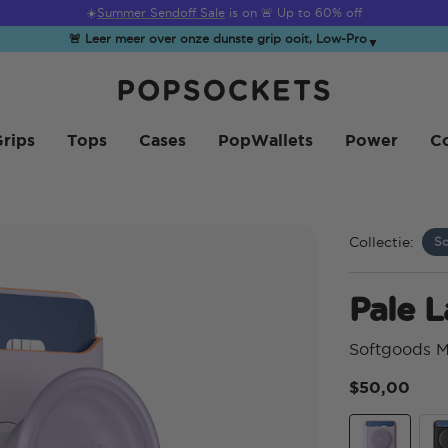
☀️
Summer Sendoff Sale
is on 🚨 Up to 60% off
🚨 Leer meer over onze dunste grip ooit, Low-Pro
▼
PopSockets Startpagina
rips
Tops
Cases
PopWallets
Power
Co
Collectie:
S
Pale 
Softgoods 
$50,00