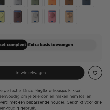
er
ck
Silver
Eucalyptus
Canteloupe
Cognac
French Navy
 Blue
ter Yellow
Aluminum Oxblood
Horchata
Putty Tooled
Veg Tan-Nilgiri
 set compleet
Extra basis toevoegen
In winkelwagen
ge perfectie. Onze MagSafe-hoesjes klikken
eenvoudig om je telefoon en maken hem los, en
verd met een bijpassende houder. Geschikt voor drie
eenvoudig gebruik.