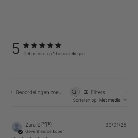
5
Gebaseerd op 1 beoordelingen
Filters
Beoordelingen zoeken
Sorteren op
:
Met media
Publ
Zara E.
🇮🇪
30/01/25
Geverifieerde koper