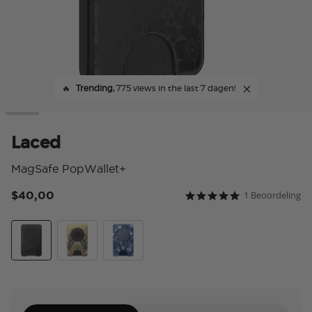
🔥
Trending,
775 views in the last 7 dagen!
Laced
MagSafe PopWallet+
$40,00
1 Beoordeling
4,4 van 5 klantbeoorde
5.0 star rating
Laced
Secret Garden
Phantom Aspen