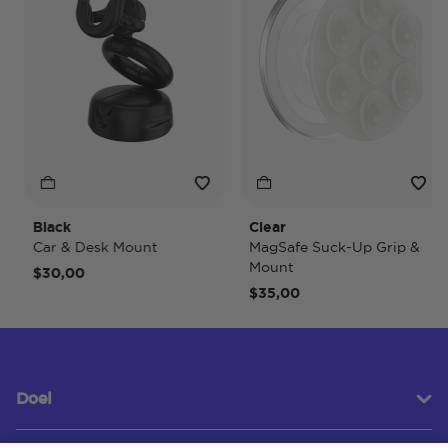
Black
Clear
T
Car & Desk Mount
MagSafe Suck-Up Grip &
M
Mount
$30,00
$
$35,00
Doel