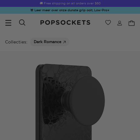
Summer Sendoff Sale
🚚 Free shipping on all orders over
$60
🚨 Leer meer over onze dunste grip ooit, Low-Pro
▼
Verlanglijst
Bestsellers
PopSockets Startpagina
Collecties:
Dark Romance
☀️ Summer
Hello Kitty®
Second
Sea Spell
Sug
Sendoff Sale
and Friends
Morning