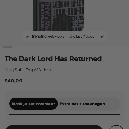
🔥
Trending,
445 views in the last 7 dagen!
The Dark Lord Has Returned
MagSafe PopWallet+
$40,00
4,8
Maak je set compleet
Extra basis toevoegen