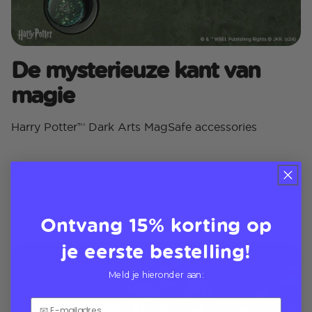
De mysterieuze kant van
magie
Harry Potter™ Dark Arts MagSafe accessories
Ontvang 15% korting op
je eerste bestelling!
Meld je hieronder aan: