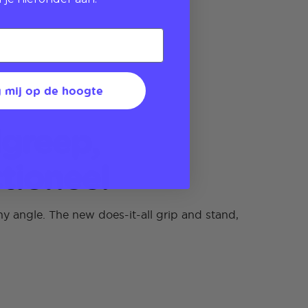
 mij op de hoogte
greep,
tioneel
y angle. The new does-it-all grip and stand,