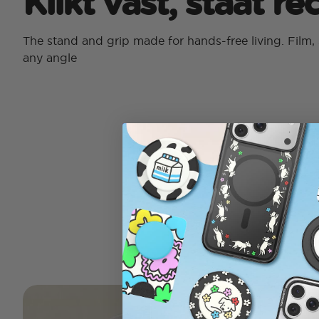
Klikt vast, staat r
The stand and grip made for hands-free living. Film, 
any angle