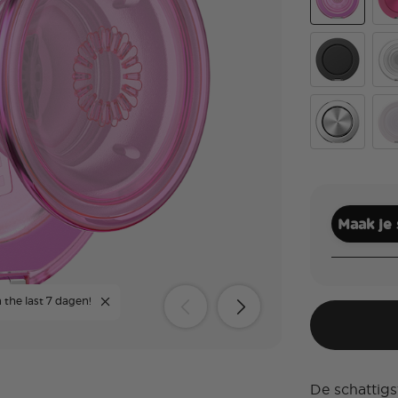
Translucent 
Alu
Black
Cle
Aluminum Ra
Whi
Maak je
 the last 7 dagen!
De schattigst