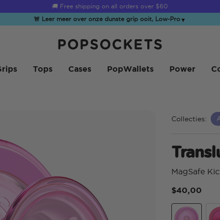
☀️
Summer Sendoff Sale
is on 🚨 Up to 60% off
🚨 Leer meer over onze dunste grip ooit, Low-Pro
▼
PopSockets Startpagina
rips
Tops
Cases
PopWallets
Power
Co
Collecties:
Transl
MagSafe Kic
$40,00