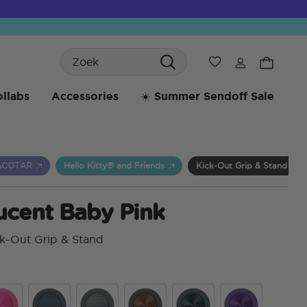
Search
Verlanglijst
llabs
Accessories
☀️ Summer Sendoff Sale
ACOTAR
Hello Kitty® and Friends
Kick-Out Grip & Stand
ucent Baby Pink
k-Out Grip & Stand
3,6 