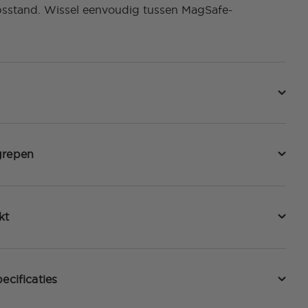
psstand. Wissel eenvoudig tussen MagSafe-
grepen
kt
ecificaties