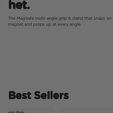
het.
The MagSafe multi-angle grip & stand that snaps on 
magnet and props up at every angle
Best Sellers
c Picks