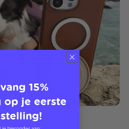
vang 15%
 op je eerste
stelling!
 je hieronder aan: