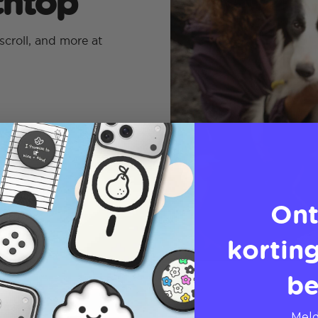
echtop
scroll, and more at
Ont
korting
be
Meld