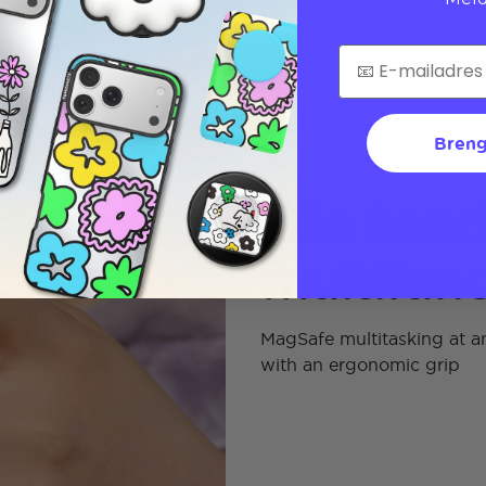
Breng
Eén hand
multifunc
MagSafe multitasking at an
with an ergonomic grip