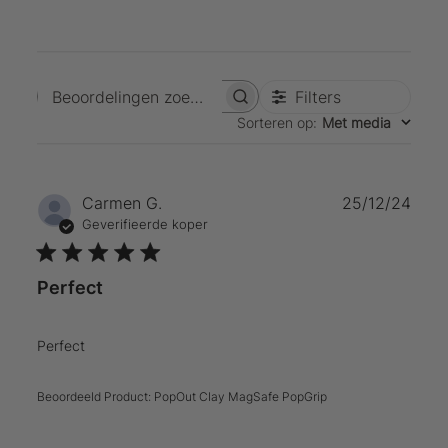
Filters
Beoordelingen zoeken
Sorteren op
:
Met media
Publ
Carmen G.
25/12/24
Geverifieerde koper
Perfect
Perfect
Beoordeeld Product:
PopOut Clay MagSafe PopGrip