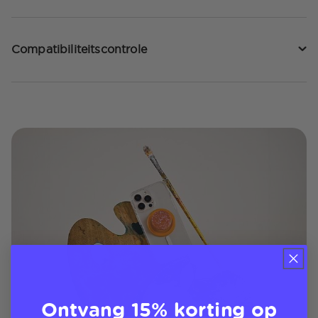
Compatibiliteitscontrole
Ontvang 15% korting op