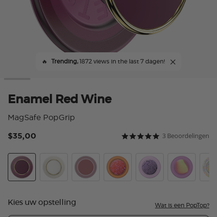
🔥
Trending,
1872 views in the last 7 dagen!
Enamel Red Wine
MagSafe PopGrip
$35,00
3 Beoordelingen
4,7 van 5 klantbeoordeli
5.0 star rating
Enamel Red Wine
Enamel Coconut Cream
PopOut Clay
Aluminum Clay Speckle
Aluminum Sugar Plu
Aurange
Rain
Kies uw opstelling
Wat is een PopTop?