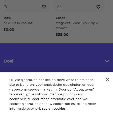
lack
Clear
Tid
ar & Desk Mount
MagSafe Suck-Up Grip &
Mag
Mount
30,00
$40
$35,00
Doel
Hi! We gebruiken cookies op deze website om onze
Klantenservice
site te beheren, voor analytische doeleinden en voor
gepersonaliseerde marketing. Door op "Accepteren"
te klikken, ga je akkoord met ons privacy- en
cookiebeleid. Voor meer informatie over hoe we
Over
cookies gebruiken en jouw cookie-opties, klik op meer
informatie over
privacy en cookies.