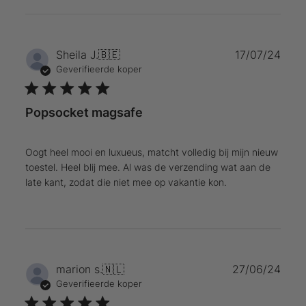
Publ
Sheila J.
🇧🇪
17/07/24
Geverifieerde koper
Popsocket magsafe
Oogt heel mooi en luxueus, matcht volledig bij mijn nieuw
toestel. Heel blij mee. Al was de verzending wat aan de
late kant, zodat die niet mee op vakantie kon.
Publ
marion s.
🇳🇱
27/06/24
Geverifieerde koper