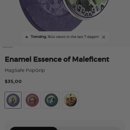
🔥
Trending,
1644 views in the last 7 dagen!
Enamel Essence of Maleficent
MagSafe PopGrip
$35,00
4,5
Essence of Maleficent
Essence Evil Queen
Essence of Ursula
Poison Apple