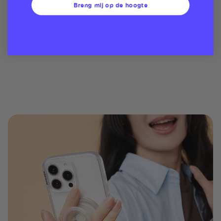
Breng mij op de hoogte
Onze grepen zijn 50% sterker dan de standaard
Apple-compatibele MagSafe