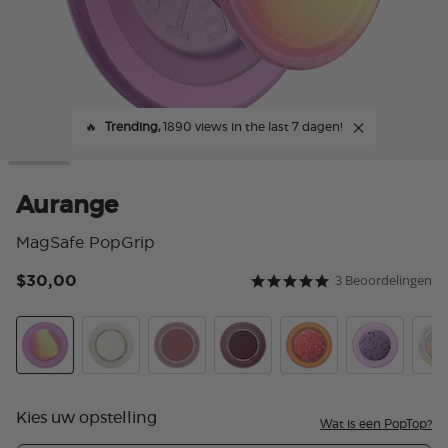
🔥
Trending,
1890 views in the last 7 dagen!
Aurange
MagSafe PopGrip
$30,00
3 Beoordelingen
3,2 van 5 klantbeoordeli
5.0 star rating
Aurange
Enamel Coconut Cream
PopOut Clay
Enamel Red Wine
Aluminum Clay Spec
Aluminum Su
Rain
Kies uw opstelling
Wat is een PopTop?