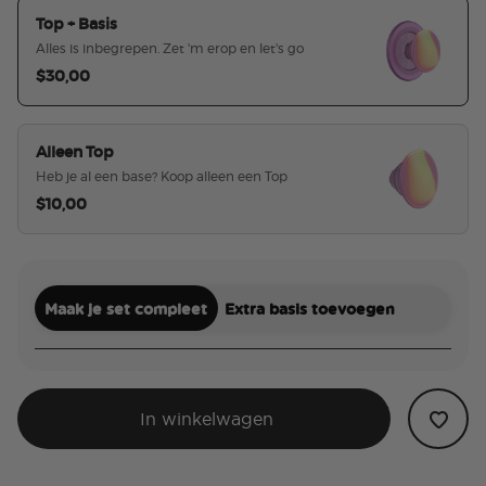
Top + Basis
Alles is inbegrepen. Zet 'm erop en let's go
$30,00
geselecteerd
Alleen Top
Heb je al een base? Koop alleen een Top
$10,00
Maak je set compleet
Extra basis toevoegen
In winkelwagen