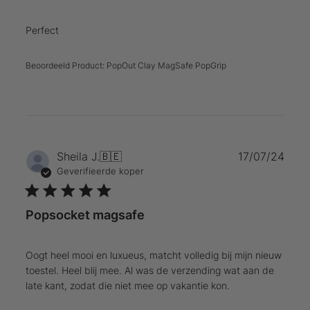
Perfect
Beoordeeld Product:
PopOut Clay MagSafe PopGrip
Publ
Sheila J.
🇧🇪
17/07/24
Geverifieerde koper
Popsocket magsafe
Oogt heel mooi en luxueus, matcht volledig bij mijn nieuw
toestel. Heel blij mee. Al was de verzending wat aan de
late kant, zodat die niet mee op vakantie kon.