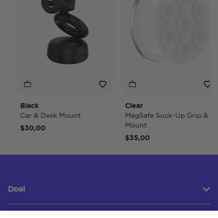
Black
Clear
Car & Desk Mount
MagSafe Suck-Up Grip &
Mount
$30,00
$35,00
Doel