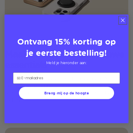
Ontvang 15% korting op
je eerste bestelling!
Maak kennis met de nieuwe
essentials
Meld je hieronder aan:
Uw perfect op elkaar afgestemde collectie MagSafe-
grepen, portemonnees, hoesjes, PowerPacks en
polsbandjes die het leven met uw telefoon beter
Breng mij op de hoogte
maken