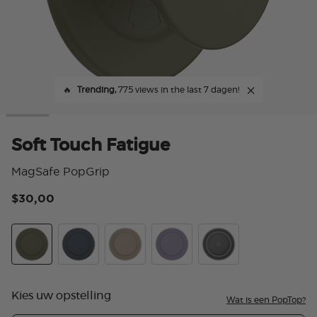
🔥
Trending,
775 views in the last 7 dagen!
Soft Touch Fatigue
MagSafe PopGrip
$30,00
3,9
Soft Touch Fatigue
Soft Touch Navy
Soft Touch Latte
Soft Touch Dusk
Translucent Black
Kies uw opstelling
Wat is een PopTop?