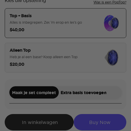
Kies uw opstelling
Wat is een PopTop?
Top + Basis
Alles is inbegrepen. Zet 'm erop en let's go
$40,00
geselecteerd
Alleen Top
Heb je al een base? Koop alleen een Top
$20,00
Maak je set compleet
Extra basis toevoegen
In winkelwagen
Buy Now