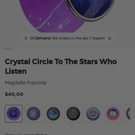
🛒
In Demand,
166 orders in the last 7 dagen!
Crystal Circle To The Stars Who
Listen
MagSafe PopGrip
$40,00
4,8
Crystal Cir To The Stars Who Listen
Curse Breaker
Tidepool Starfall
Enamel Illyrian Warrior
Velaris
Chapter 55
Caul