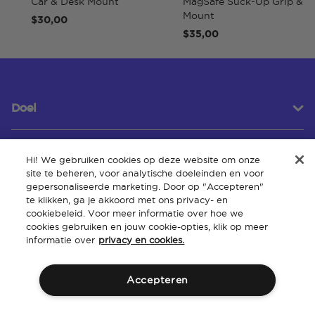
Car & Desk Mount
MagSafe Suck-Up Grip &
Mount
$30,00
$35,00
Doel
Hi! We gebruiken cookies op deze website om onze
Klantenservice
site te beheren, voor analytische doeleinden en voor
gepersonaliseerde marketing. Door op "Accepteren"
te klikken, ga je akkoord met ons privacy- en
cookiebeleid. Voor meer informatie over hoe we
Over
cookies gebruiken en jouw cookie-opties, klik op meer
informatie over
privacy en cookies.
Accepteren
Algemene
Intellectueel
Toegankelijkheid van de
Beleid
voorwaarden
eigendom
website