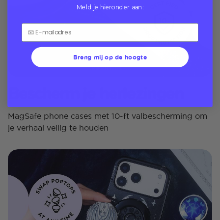
Meld je hieronder aan:
Breng mij op de hoogte
Bescherm je herlezingen
MagSafe phone cases met 10‑ft valbescherming om
je verhaal veilig te houden