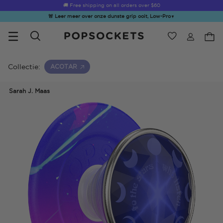
🚚 Free shipping on all orders over
$60
🚨 Leer meer over onze dunste grip ooit, Low-Pro
▼
Verlanglijst
Bestsellers
PopSockets Startpagina
Collectie:
ACOTAR
Sarah J. Maas
☀️ Summer
Hello Kitty®
Second
Sea Spell
Sug
Sendoff Sale
and Friends
Morning