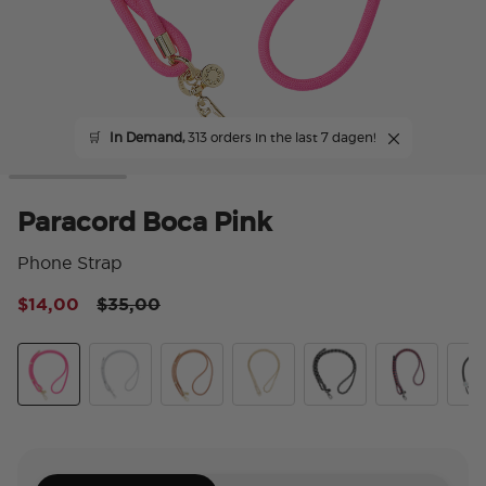
🛒
In Demand,
313 orders in the last 7 dagen!
Paracord Boca Pink
Phone Strap
Price reduced from
to
$14,00
$35,00
5 v
Paracord Boca Pink
Silver
Cognac
Gold Links
Paracord Black
Prep
Sta