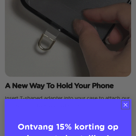
A New Way To Hold Your Phone
Insert T-shaped adapter into your case to attach our
Crossbody Straps and Wristlets
Ontvang 15% korting op