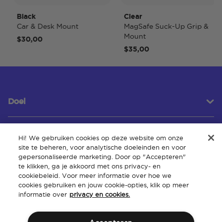
Black
Clear
T
Car & Desk Mount
MagSafe Suck-Up Grip &
M
Mount
$30,00
$
$35,00
Doel
Hi! We gebruiken cookies op deze website om onze
Klantenservice
site te beheren, voor analytische doeleinden en voor
gepersonaliseerde marketing. Door op "Accepteren"
te klikken, ga je akkoord met ons privacy- en
cookiebeleid. Voor meer informatie over hoe we
Over
cookies gebruiken en jouw cookie-opties, klik op meer
informatie over
privacy en cookies.