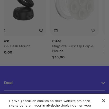
ack
Clear
Tide
r & Desk Mount
MagSafe Suck-Up Grip &
MagS
Mount
0,00
$40,
$35,00
Doel
Hi! We gebruiken cookies op deze website om onze
Klantenservice
site te beheren, voor analytische doeleinden en voor