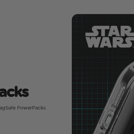
acks
 MagSafe PowerPacks