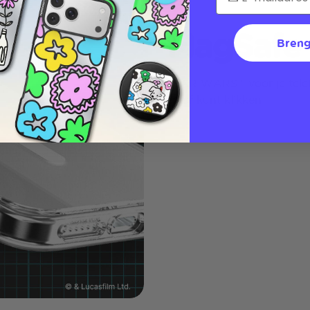
MagSafe 
Breng
STAR WARS™ voor je telefo
en af ​​kunt klikken