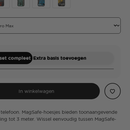
r Spec
er Spec
Boba Fett Spec
R2 D2 Spec
Millennium Falcon
 set compleet
Extra basis toevoegen
In winkelwagen
 telefoon. MagSafe-hoesjes bieden toonaangevende
ing tot 3 meter. Wissel eenvoudig tussen MagSafe-