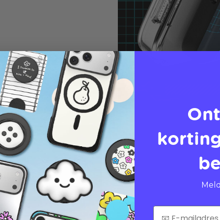
Ont
korting
be
Meld