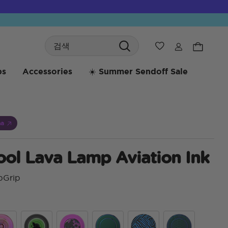
Search
위시리스트
bs
Accessories
☀️ Summer Sendoff Sale
na
ool Lava Lamp Aviation Ink
pGrip
5 