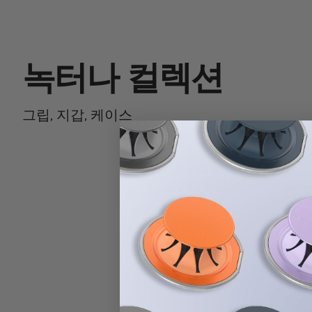
녹터나 컬렉션
그립, 지갑, 케이스