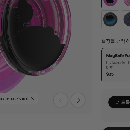
Tidepool Lav
Rip
Tidepool Nig
Tri
설정을 선택
MagSafe Po
Includes full
grip
$35
n the last 7 days!
키트를