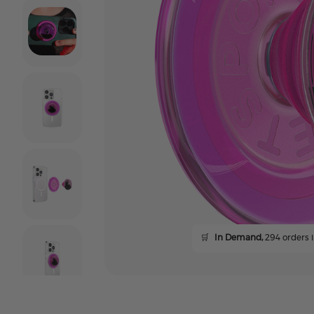
🛒
In Demand,
294 orders i