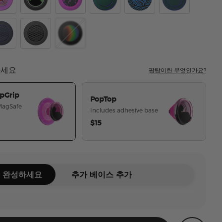
a Lamp Aviation Ink
ple Iridescent Aviation
Tidepool Lava Lamp Absinthe Ink
Acetate Purple Prism
Nightshade
Zed
Scales
ht Tide Glow in the Dark
angle Knurl French Navy
Triangle Knurl Black
Thermochromatic
하세요
팝탑이란 무엇인가요?
pGrip
PopTop
 MagSafe
Includes adhesive base
$15
선택된
 완성하세요
추가 베이스 추가