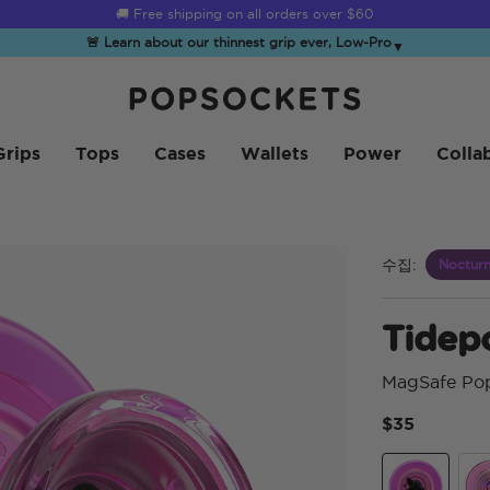
☀️
Summer Sendoff Sale
is on 🚨 Up to 60% off
🚨 Learn about our thinnest grip ever, Low-Pro
▼
PopSockets 홈
Grips
Tops
Cases
Wallets
Power
Colla
수집:
Noctur
Tidep
MagSafe Po
$35