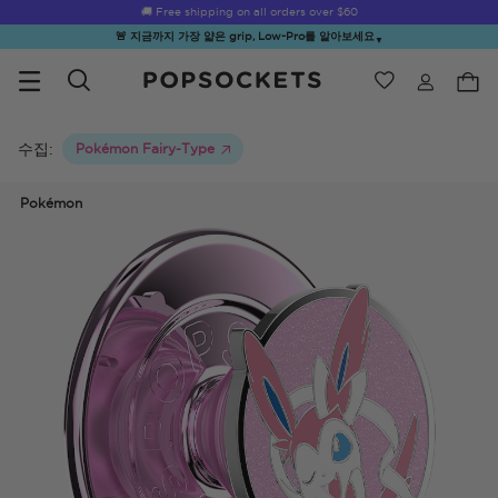
☀️
Summer Sendoff Sale
🚚 Free shipping on all orders over
is on 🚨 Up to 60% off
$60
🚨 지금까지 가장 얇은 grip, Low-Pro를 알아보세요
▼
위시리스트
Best Sellers
PopSockets 홈
수집:
Pokémon Fairy-Type
Pokémon
☀️ Summer
Hello Kitty®
Second
Sea Spell
Sug
Sendoff Sale
and Friends
Morning