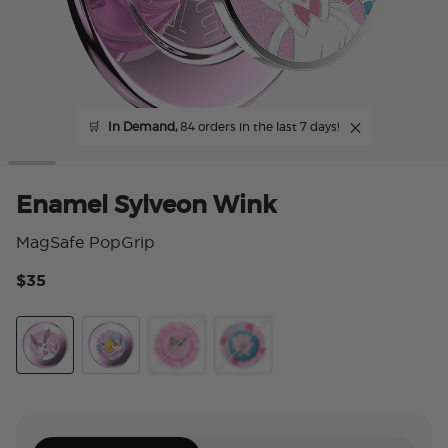
🛒
In Demand,
84 orders in the last 7 days!
Enamel Sylveon Wink
MagSafe PopGrip
$35
4.
Sylveon Wink
Sakura Dreams
Squishy Jigglypuff Sparkle
Jigglypuff Disarm Voice