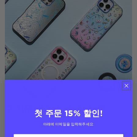
귀여운 케이스, 진짜 보호
첫 주문 15% 할인!
10피트 낙하 보호 기능과 무선 충전 호환성을 갖춘
아래에 이메일을 입력해주세요:
MagSafe 케이스에는 Disney의 Stitch가 모두 등장합니