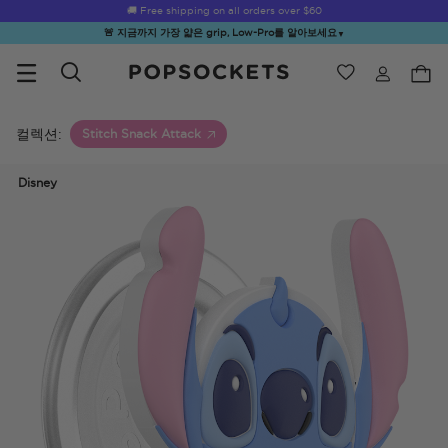
Summer Sendoff Sale
🚚 Free shipping on all orders over
$60
🚨 지금까지 가장 얇은 grip, Low-Pro를 알아보세요
▼
위시리스트
Best Sellers
PopSockets 홈
컬렉션:
Stitch Snack Attack
Disney
☀️ Summer
Hello Kitty®
Second
Sea Spell
Sug
Sendoff Sale
and Friends
Morning