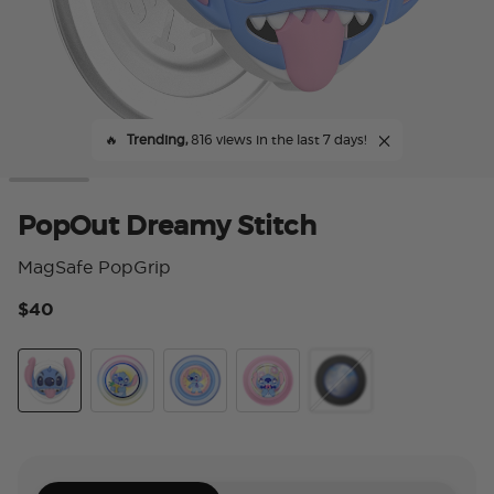
🔥
Trending,
816 views in the last 7 days!
PopOut Dreamy Stitch
MagSafe PopGrip
$40
4.
Dreamy Stitch
Enamel Stitch's Pineapple Bliss
Jelly Star Stitch
Tidepool Stitch Snacks
Mirror Stitch Snacks T