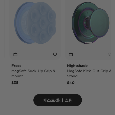
Frost
Nightshade
MagSafe Suck-Up Grip &
MagSafe Kick-Out Grip &
Mount
Stand
$35
$40
베스트셀러 쇼핑