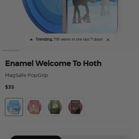
🔥
Trending,
718 views in the last 7 days!
Enamel Welcome To Hoth
MagSafe PopGrip
$35
4.
Welcome To Hoth
Welcome To Tatooine
Welcome To Endor
Welcome To Mustafar