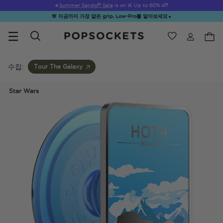
☀️
Summer Sendoff Sale
is on 🚨 Up to 60% off
🚨 지금까지 가장 얇은 grip, Low-Pro를 알아보세요
▼
위시리스트
Best Sellers
PopSockets 홈
수집:
Tour The Galaxy
Star Wars
☀️ Summer
Hello Kitty®
Second
Sea Spell
Sug
Sendoff Sale
and Friends
Morning