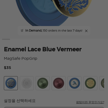
🛒
In Demand,
150 orders in the last 7 days!
Enamel Lace Blue Vermeer
MagSafe PopGrip
$35
5 
Enamel Lace Blue Vermeer
Doily Life
Aluminum Radial Olive
Aluminum Radial Oxblood
Enamel Blue Bird
Enamel Dra
Enam
설정을 선택하세요
팝탑이란 무엇인가요?