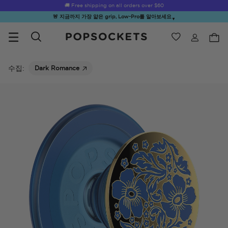
☀️
Summer Sendoff Sale
🚚 Free shipping on all orders over
is on 🚨 Up to 60% off
$60
🚨 지금까지 가장 얇은 grip, Low-Pro를 알아보세요
▼
위시리스트
Best Sellers
PopSockets 홈
수집:
Dark Romance
☀️ Summer
Hello Kitty®
Second
Sea Spell
Sug
Sendoff Sale
and Friends
Morning