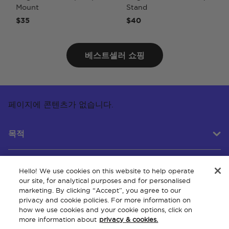
Mount
Stand
$35
$40
베스트셀러 쇼핑
페이지에 콘텐츠가 없습니다.
목적
Hello! We use cookies on this website to help operate
고객 서비스
our site, for analytical purposes and for personalised
marketing. By clicking “Accept”, you agree to our
privacy and cookie policies. For more information on
how we use cookies and your cookie options, click on
회사 소개
more information about
privacy & cookies.