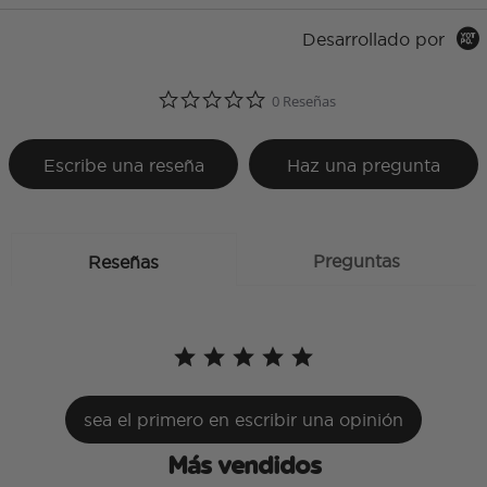
Desarrollado por
0.0 star rating
0 Reseñas
Escribe una reseña
Haz una pregunta
Preguntas
Reseñas
sea el primero en escribir una opinión
Más vendidos