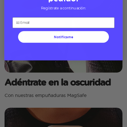
Regístrate a continuación:
Notifícame
Adéntrate en la oscuridad
Con nuestras empuñaduras MagSafe