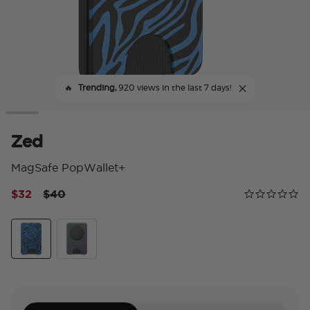
🔥
Trending,
920 views in the last 7 days!
Zed
MagSafe PopWallet+
Price reduced from
to
$32
$40
Calificación 
0.0 star rating
Zed
Nightshade