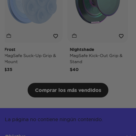
Frost
Nightshade
Ni
MagSafe Suck-Up Grip &
MagSafe Kick-Out Grip &
Ma
Mount
Stand
Po
$35
$40
$5
Comprar los más vendidos
La página no contiene ningún contenido.