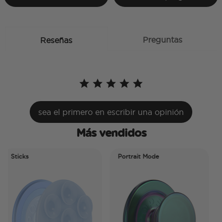
Preguntas
Reseñas
sea el primero en escribir una opinión
Más vendidos
Sticks
Portrait Mode
P