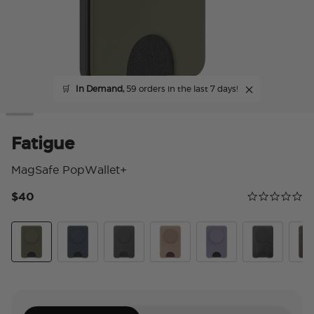
🛒
In Demand,
59 orders in the last 7 days!
Fatigue
MagSafe PopWallet+
$40
Calificación 
0.0 star rating
Fatigue
Navy
Black
Latte
Dusk
Obsidian Petr
Coco