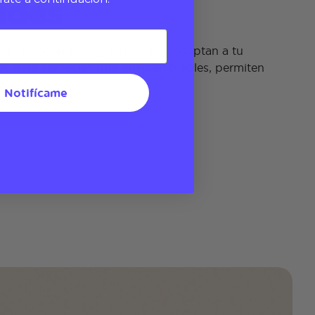
ades
con los agarres MagSafe que se adaptan a tu
s para ser fácilmente intercambiables, permiten
o.
Notifícame