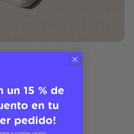
n un 15 % de
uento en tu
er pedido!
n infinitas
rate a continuación: