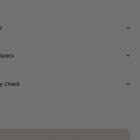
r
 Specs
ty Check