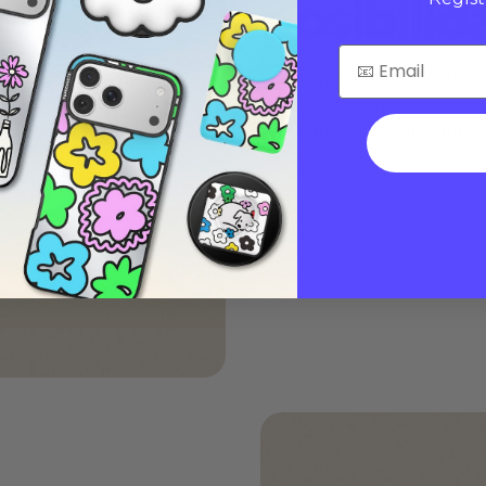
posibilid
Luce un estilo impecable 
estado de ánimo. Diseñado
personalizarlos sin esfuerz