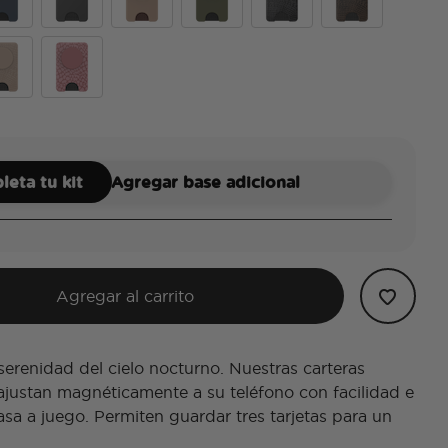
y
Black
Latte
Fatigue
Obsidian Petrified
Cocoa Umber Pet
sil
e Petrified
Clay Rosa Fossil
eta tu kit
Agregar base adicional
Agregar al carrito
serenidad del cielo nocturno. Nuestras carteras
justan magnéticamente a su teléfono con facilidad e
asa a juego. Permiten guardar tres tarjetas para un