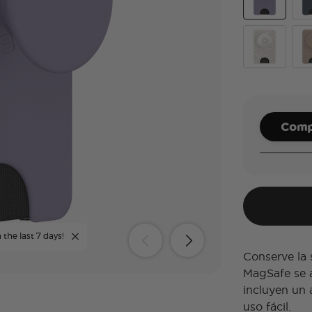
Dusk
Nav
Horchata Fos
Latt
Compl
 the last 7 days!
Conserve la 
MagSafe se a
incluyen un 
uso fácil.