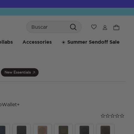
Search
Wishlist
llabs
Accessories
☀️ Summer Sendoff Sale
New Essentials
pWallet+
Calificación de
0.0 star rating