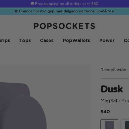
☀️
Summer Sendoff Sale
is on 🚨 Up to 60% off
🚨 Conoce nuestro grip más delgado de todos, Low-Pro
▼
PopSockets Inicio
rips
Tops
Cases
PopWallets
Power
Co
Recopilación:
Dusk
MagSafe Po
$40