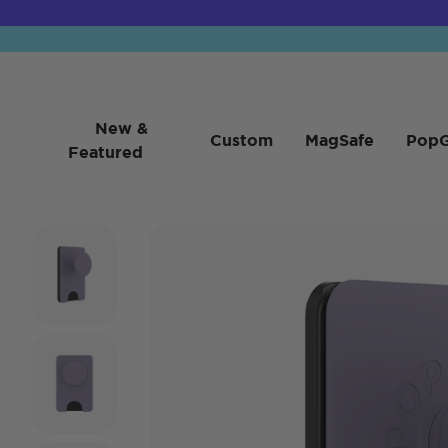
New &
Custom
MagSafe
PopG
Featured