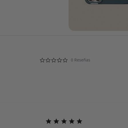
0.0 star rating
0 Reseñas