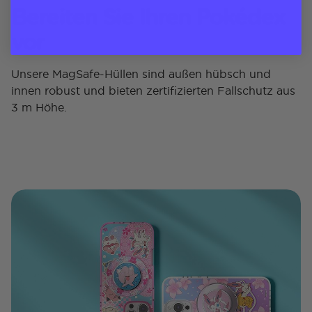
Bereiten Sie Ihren Pokédex
vor
Unsere MagSafe-Hüllen sind außen hübsch und
innen robust und bieten zertifizierten Fallschutz aus
3 m Höhe.