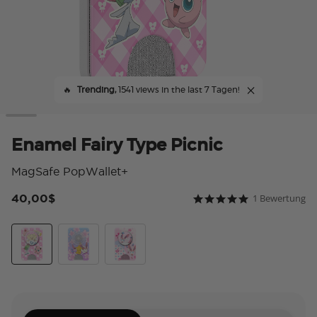
🔥
Trending,
1541 views in the last 7 Tagen!
Enamel Fairy Type Picnic
MagSafe PopWallet+
40,00$
1 Bewertung
5 von 5 Kundenbewer
5.0 star rating
Fairy Type Picnic
Sakura Dreams
Sylveon's Dream