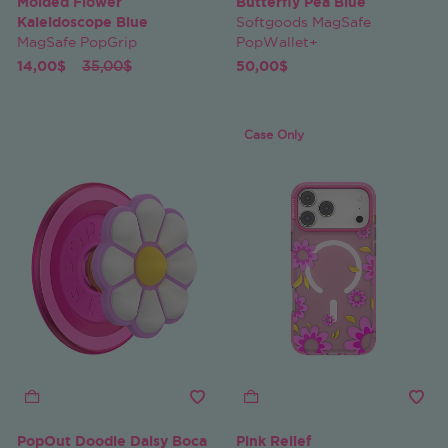
Molded Flower
Butterfly Pea Blue
Kaleidoscope Blue
Softgoods MagSafe
MagSafe PopGrip
PopWallet+
Price reduced from
to
14,00$
35,00$
50,00$
Case Only
PopOut Doodle Daisy Boca
Pink Relief