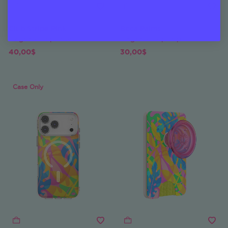
Club Stripe Pink
Boca Palms
MagSafe PopCase
MagSafe PopGrip
40,00$
30,00$
Case Only