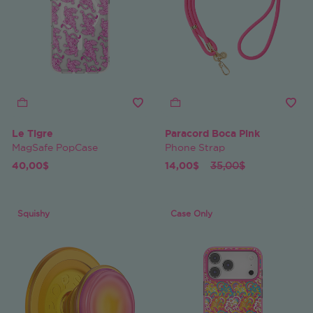
Le Tigre
Paracord Boca Pink
MagSafe PopCase
Phone Strap
Price reduced from
to
40,00$
14,00$
35,00$
Squishy
Case Only