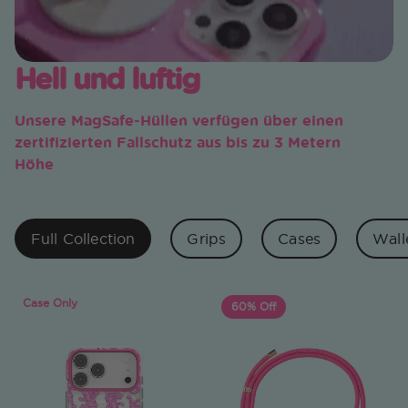
Hell und luftig
Unsere MagSafe-Hüllen verfügen über einen
zertifizierten Fallschutz aus bis zu 3 Metern
Höhe
Full Collection
Grips
Cases
Wall
Case Only
60% Off