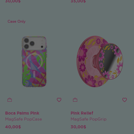
30,00$
35,00$
Case Only
Boca Palms Pink
Pink Relief
MagSafe PopCase
MagSafe PopGrip
40,00$
30,00$