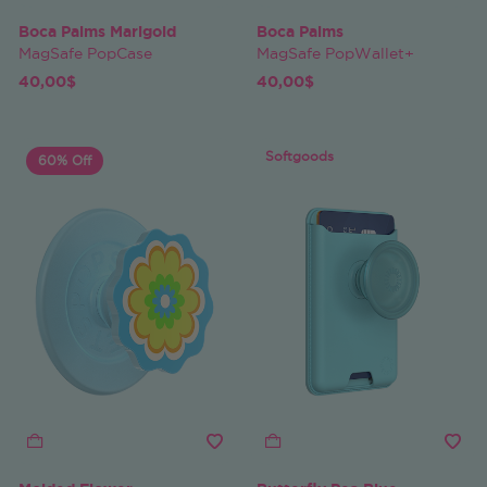
Boca Palms Marigold
Boca Palms
MagSafe PopCase
MagSafe PopWallet+
40,00$
40,00$
Softgoods
60% Off