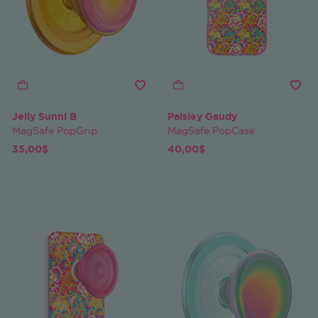
Jelly Sunni B
Paisley Gaudy
MagSafe PopGrip
MagSafe PopCase
35,00$
40,00$