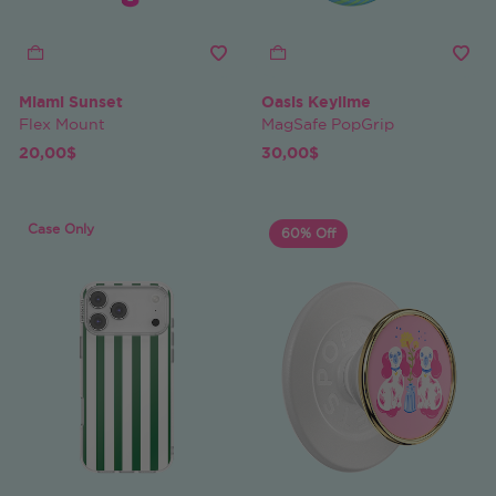
Miami Sunset
Oasis Keylime
Flex Mount
MagSafe PopGrip
20,00$
30,00$
Case Only
60% Off