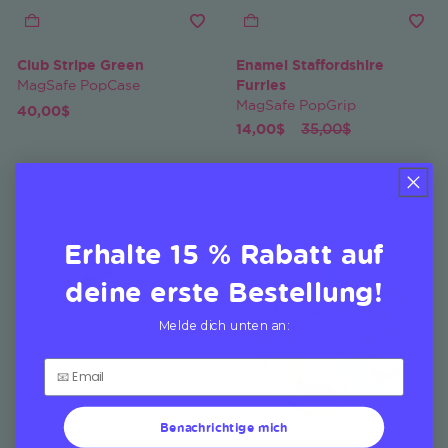
Club Stripe Green
Enamel Staffordshire
MagSafe PopCase
Furries
MagSafe PopGrip
40,00$
Price reduced from
to
14,00$
35,00$
Case Only
Erhalte 15 % Rabatt auf
deine erste Bestellung!
Melde dich unten an:
Benachrichtige mich